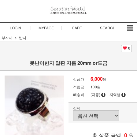
LOGIN
MYPAGE
CART
SEARCH
부자재
반지
0
못난이반지 알판 지름 20mm or도금
6,000
상품가
원
적립금
100원
배송비
(차등)
지역별
선택
총 상품 금액
0
원