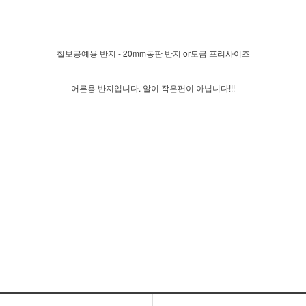
칠보공예용 반지 - 20mm동판 반지 or도금 프리사이즈
어른용 반지입니다. 알이 작은편이 아닙니다!!!