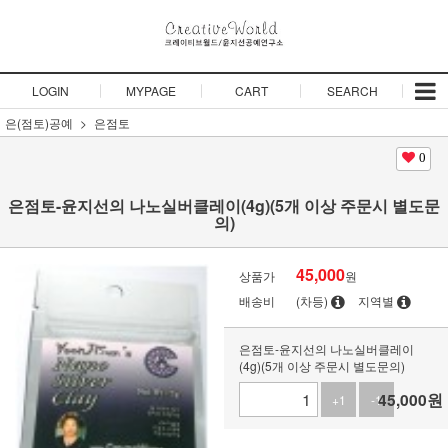
LOGIN
MYPAGE
CART
SEARCH
은(점토)공예
은점토
0
은점토-윤지선의 나노실버클레이(4g)(5개 이상 주문시 별도문
의)
45,000
상품가
원
배송비
(차등)
지역별
은점토-윤지선의 나노실버클레이
(4g)(5개 이상 주문시 별도문의)
45,000
원
+1
-1