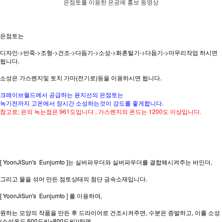
은점토를 이용한 은공예 홍보 동영상
은점토는
디자인->반죽->조형->건조->다듬기->소성->화흔털기->다듬기->마무리작업 하시면
됩니다.
소성은 가스렌지및 토치 가마(전기로)등을 이용하시면 됩니다.
크레이브월드에서 공급하는 윤지선의 은점토는
녹기전까지 고온에서 장시간 소성하는것이 강도를 좋게합니다.
참고로; 은의 녹는점은 961도입니다 , 가스렌지의 온드는 1200도 이상입니다.
[ YoonJiSun's Eunjumto ]는 실버파우더와 실버파우더를 결합해시켜주는 바인더,
그리고 물을 섞어 만든 점토상태의 첨단 금속소재입니다.
[ YoonJiSun's Eunjumto ] 를 이용하여,
원하는 모양의 작품을 만든 후 드라이어로 건조시켜주면, 수분은 증발하고, 이를 소성
(소성온도 600도씨~800도씨))하면