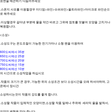
표면을 매끈하기 다듬어주세요
.스폰지 사포를 이용할경우 미디엄>파인>슈퍼파인>울트라파인>마이크로 파인순으
로 해주세요
.이상할경우 갈아낸 부분에 물을 약간 바르고 그위에 점토를 덧붙여 모양을 고치거나
복원합니다.
<소성>
.소성도구는 온도조절이 가능한 전기가마나 소형 팬을 이용하여
600도씨에서 35분
650도시에선 25분
700도씨에선 20분
750도씨에선 15분
800도씨에선 10분
의 시간으로 소성작업을 하십시오
.작품의 크기가 큰 경우, 가능한 위의 소성조건 보다 소성시간을 오래 하셔야하며, 고
온에서 장시간
소성하시는것이 작품의 강도를 좋게 합니다.
.소성할 작품이 입체적인 모양이면,소성할 작품 밑에나 주위에 세라믹 울을 밭쳐서,
모양의 변형을 막아 줍니다.