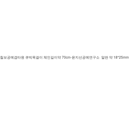
칠보공예겹타원 큐빅목걸이 체인길이약 70cm-윤지선공예연구소 알판 약 18*25mm