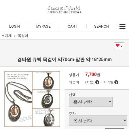
LOGIN
MYPAGE
CART
SEARCH
부자재
목걸이
0
겹타원 큐빅 목걸이 약70cm-알판 약 18*25mm
7,700
상품가
원
배송비
(차등)
지역별
선택
추가