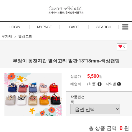
LOGIN
MYPAGE
CART
SEARCH
부자재
열쇠고리
0
부엉이 동전지갑 열쇠고리 알판 13*18mm-색상랜덤
5,500
상품가
원
배송비
(차등)
지역별
작품판선
택
총 상품 금액
0
원