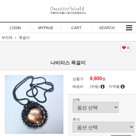
LOGIN
MYPAGE
CART
SEARCH
부자재
목걸이
0
나비리스 목걸이
9,900
상품가
원
배송비
(차등)
지역별
선택
추가