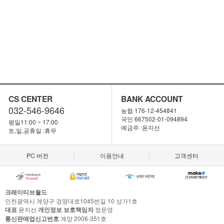
CS CENTER
BANK ACCOUNT
032-546-9646
농협 176-12-454841
국민 667502-01-094894
평일11:00 ~ 17:00
예금주 :윤지선
토,일,공휴일 :휴무
PC 버전
이용안내
고객센터
크레이티브월드
인천광역시 계양구 경명대로1045번길 10 상가1호
대표
윤지선
개인정보 보호책임자
정운영
통신판매업신고번호
계양 2006-351호