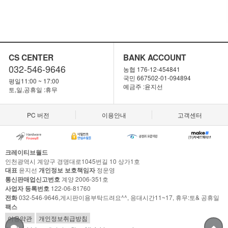
CS CENTER
BANK ACCOUNT
032-546-9646
농협 176-12-454841
국민 667502-01-094894
평일11:00 ~ 17:00
예금주 :윤지선
토,일,공휴일 :휴무
PC 버전
이용안내
고객센터
크레이티브월드
인천광역시 계양구 경명대로1045번길 10 상가1호
대표
윤지선
개인정보 보호책임자
정운영
통신판매업신고번호
계양 2006-351호
사업자 등록번호
122-06-81760
전화
032-546-9646,게시판이용부탁드려요^^, 응대시간11~17, 휴무:토& 공휴일
팩스
이용약관
개인정보취급방침