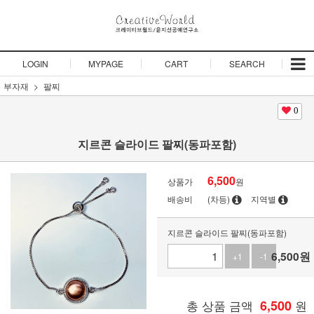
LOGIN
MYPAGE
CART
SEARCH
부자재
팔찌
0
지르콘 슬라이드 팔찌(동파포함)
6,500
상품가
원
배송비
(차등)
지역별
지르콘 슬라이드 팔찌(동파포함)
6,500
원
+1
-1
총 상품 금액
6,500
원