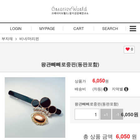
LOGIN
MYPAGE
CART
SEARCH
부자재
비녀/머리핀
0
왕관빼빼로중핀(동판포함)
6,050
상품가
원
배송비
(차등)
지역별
왕관빼빼로중핀(동판포함)
6,050
원
+1
-1
총 상품 금액
6,050
원