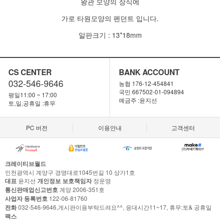
왕관 모양의 장식에
가로 타원모양의 펜던트 입니다.
알판크기 : 13*18mm
CS CENTER
BANK ACCOUNT
032-546-9646
농협 176-12-454841
국민 667502-01-094894
평일11:00 ~ 17:00
예금주 :윤지선
토,일,공휴일 :휴무
PC 버전
이용안내
고객센터
크레이티브월드
인천광역시 계양구 경명대로1045번길 10 상가1호
대표
윤지선
개인정보 보호책임자
정운영
통신판매업신고번호
계양 2006-351호
사업자 등록번호
122-06-81760
전화
032-546-9646,게시판이용부탁드려요^^, 응대시간11~17, 휴무:토& 공휴일
팩스