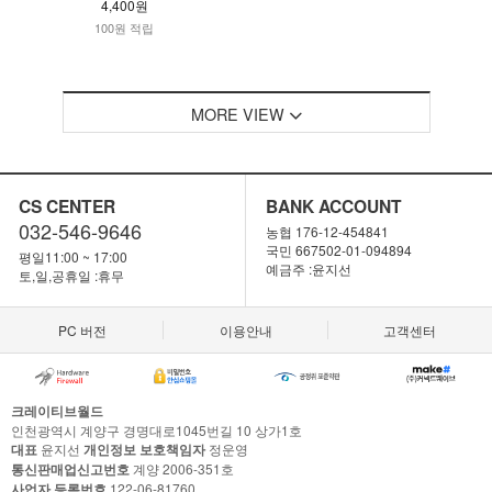
4,400원
100원 적립
MORE VIEW
CS CENTER
BANK ACCOUNT
032-546-9646
농협 176-12-454841
국민 667502-01-094894
평일11:00 ~ 17:00
예금주 :윤지선
토,일,공휴일 :휴무
PC 버전
이용안내
고객센터
크레이티브월드
인천광역시 계양구 경명대로1045번길 10 상가1호
대표
윤지선
개인정보 보호책임자
정운영
통신판매업신고번호
계양 2006-351호
사업자 등록번호
122-06-81760