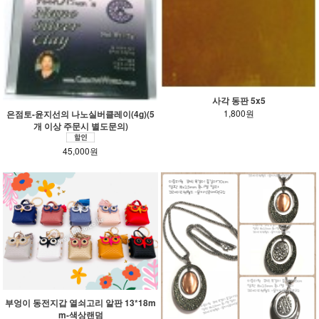
사각 동판 5x5
1,800원
은점토-윤지선의 나노실버클레이(4g)(5
개 이상 주문시 별도문의)
45,000원
부엉이 동전지갑 열쇠고리 알판 13*18m
m-색상랜덤