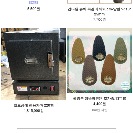
5,500원
겹타원 큐빅 목걸이 약70cm-알판 약 18*
25mm
7,700원
헤링본 왕똑딱핀(인조가죽,13*18)
4,400원
칠보공예 전용가마 220형
100원 적립
1,815,000원