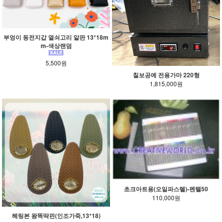
부엉이 동전지갑 열쇠고리 알판 13*18m
m-색상랜덤
5,500원
칠보공예 전용가마 220형
1,815,000원
초크아트용(오일파스텔)-펜텔50
110,000원
헤링본 왕똑딱핀(인조가죽,13*18)