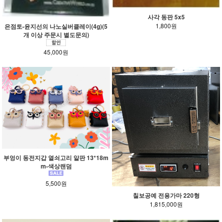
사각 동판 5x5
1,800원
은점토-윤지선의 나노실버클레이(4g)(5
개 이상 주문시 별도문의)
45,000원
부엉이 동전지갑 열쇠고리 알판 13*18m
m-색상랜덤
5,500원
칠보공예 전용가마 220형
1,815,000원