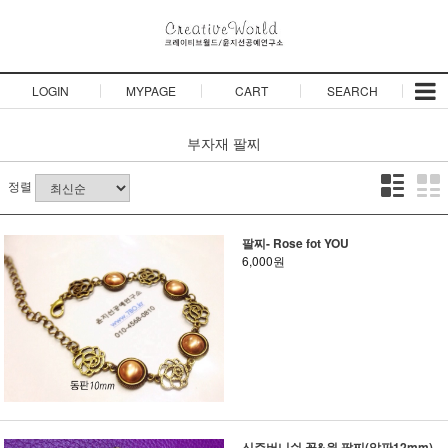
LOGIN
MYPAGE
CART
SEARCH
부자재
팔찌
정렬
팔찌- Rose fot YOU
6,000원
신주버니쉬 꽃&원 팔찌(알판12mm)