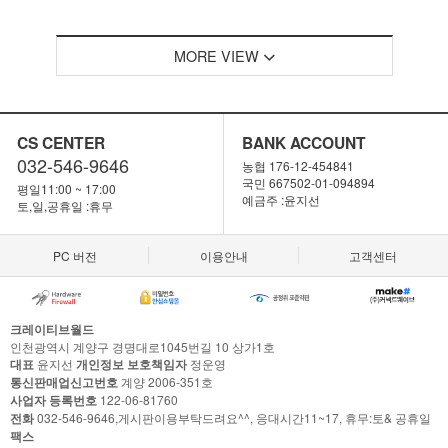
MORE VIEW
CS CENTER
BANK ACCOUNT
032-546-9646
농협 176-12-454841
국민 667502-01-094894
평일11:00 ~ 17:00
예금주 :윤지선
토,일,공휴일 :휴무
PC 버전
이용안내
고객센터
크레이티브월드
인천광역시 계양구 경명대로1045번길 10 상가1호
대표
윤지선
개인정보 보호책임자
정운영
통신판매업신고번호
계양 2006-351호
사업자 등록번호
122-06-81760
전화
032-546-9646,게시판이용부탁드려요^^, 응대시간11~17, 휴무:토& 공휴일
팩스