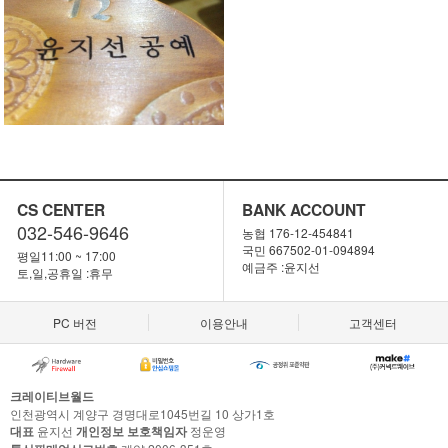
CS CENTER
BANK ACCOUNT
032-546-9646
농협 176-12-454841
국민 667502-01-094894
평일11:00 ~ 17:00
예금주 :윤지선
토,일,공휴일 :휴무
PC 버전
이용안내
고객센터
크레이티브월드
인천광역시 계양구 경명대로1045번길 10 상가1호
대표
윤지선
개인정보 보호책임자
정운영