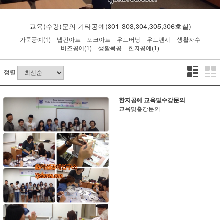
교육(수강)문의
기타공예(301-303,304,305,306호실)
가죽공예(1)
냅킨아트
포크아트
우드버닝
우드펜시
생활자수
비즈공예(1)
생활목공
한지공예(1)
정렬
한지공예 교육및수강문의
교육및출강문의