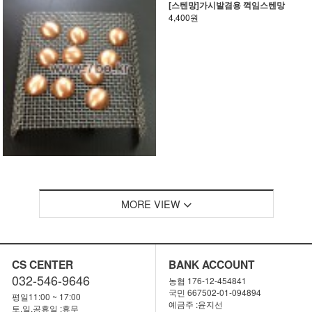
[스텐망]가시발겸용 꺽임스텐망
4,400원
MORE VIEW
CS CENTER
BANK ACCOUNT
032-546-9646
농협 176-12-454841
국민 667502-01-094894
평일11:00 ~ 17:00
예금주 :윤지선
토,일,공휴일 :휴무