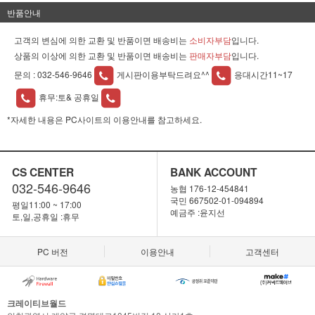
반품안내
고객의 변심에 의한 교환 및 반품이면 배송비는
소비자부담
입니다.
상품의 이상에 의한 교환 및 반품이면 배송비는
판매자부담
입니다.
문의 :
032-546-9646
게시판이용부탁드려요^^
응대시간11~17
휴무:토& 공휴일
*자세한 내용은 PC사이트의 이용안내를 참고하세요.
CS CENTER
BANK ACCOUNT
032-546-9646
농협 176-12-454841
국민 667502-01-094894
평일11:00 ~ 17:00
예금주 :윤지선
토,일,공휴일 :휴무
PC 버전
이용안내
고객센터
크레이티브월드