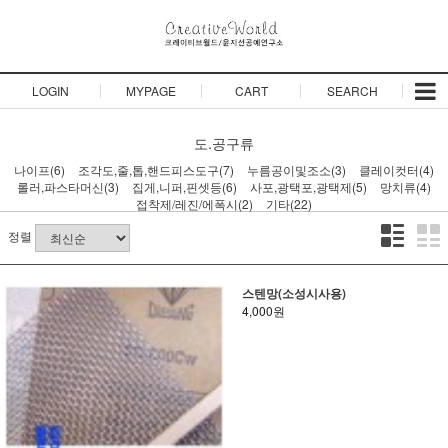
LOGIN
MYPAGE
CART
SEARCH
도.공구류
나이프(6)
조각도,줄,톱,핸드피스도구(7)
누름공이및조소(3)
클레이컷터(4)
롤러,파스타머신(3)
집게,니퍼,핀셋등(6)
사포,광택포,광택제(5)
망치류(4)
접착제/레진/에폭시(2)
기타(22)
정렬
스텐망(소성시사용)
4,000원