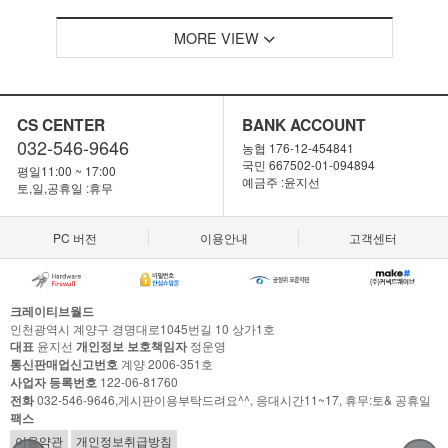
MORE VIEW
CS CENTER
BANK ACCOUNT
032-546-9646
농협 176-12-454841
국민 667502-01-094894
평일11:00 ~ 17:00
예금주 :윤지선
토,일,공휴일 :휴무
PC 버전
이용안내
고객센터
크레이티브월드
인천광역시 계양구 경명대로1045번길 10 상가1호
대표
윤지선
개인정보 보호책임자
정운영
통신판매업신고번호
계양 2006-351호
사업자 등록번호
122-06-81760
전화
032-546-9646,게시판이용부탁드려요^^, 응대시간11~17, 휴무:토& 공휴일
팩스
이용약관
개인정보취급방침