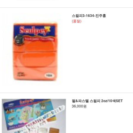
스컬피3-1634-진주홍
(품절)
펄&파스텔 스컬피 2oz/10색SET
36,000원