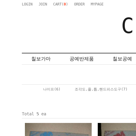
LOGIN
JOIN
CART(
0
)
ORDER
MYPAGE
C
칠보가마
공예반제품
칠보공예
나이프
(6)
조각도,줄,톱,핸드피스도구
(7)
Total
5
ea