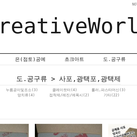
NO
reativeWor
은(점토)공예
초크아트
도.공구류
도.공구류
>
사포,광택포,광택제
누름공이및조소
(3)
클레이컷터
(4)
롤러,파스타머신
(3)
망치류
(4)
접착제/레진/에폭시
(2)
기타
(22)