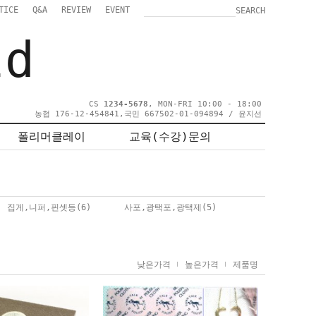
TICE
Q&A
REVIEW
EVENT
SEARCH
ld
CS
1234-5678
, MON-FRI 10:00 - 18:00
농협 176-12-454841,국민 667502-01-094894 / 윤지선
폴리머클레이
교육(수강)문의
집게,니퍼,핀셋등
(6)
사포,광택포,광택제
(5)
낮은가격
높은가격
제품명