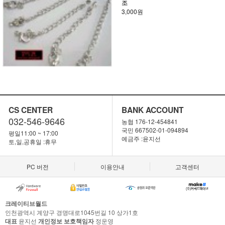
조
3,000원
CS CENTER
BANK ACCOUNT
032-546-9646
농협 176-12-454841
국민 667502-01-094894
평일11:00 ~ 17:00
예금주 :윤지선
토,일,공휴일 :휴무
PC 버전
이용안내
고객센터
크레이티브월드
인천광역시 계양구 경명대로1045번길 10 상가1호
대표
윤지선
개인정보 보호책임자
정운영