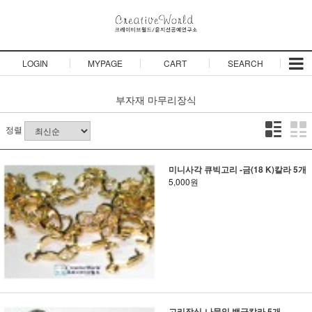
LOGIN
MYPAGE
CART
SEARCH
부자재
마무리장식
정렬
미니사각 큐빅고리 -금(18 K)칼라 5개
5,000원
고리장식-나뭇잎 백금칼라 5개