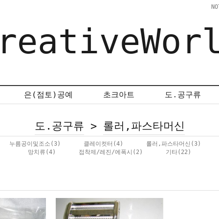
NO
reativeWor
은(점토)공예
초크아트
도.공구류
도.공구류
>
롤러,파스타머신
누름공이및조소
(3)
클레이컷터
(4)
롤러,파스타머신
(3)
망치류
(4)
접착제/레진/에폭시
(2)
기타
(22)