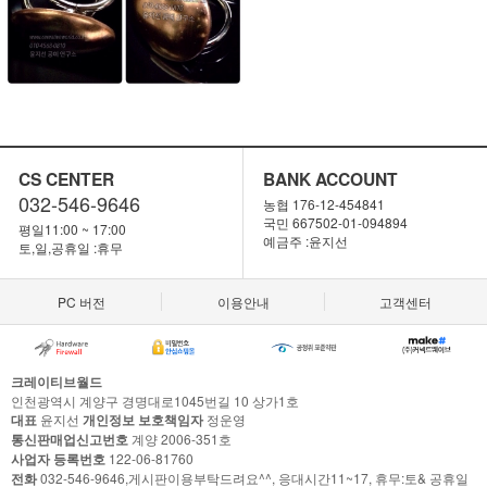
CS CENTER
BANK ACCOUNT
032-546-9646
농협 176-12-454841
국민 667502-01-094894
평일11:00 ~ 17:00
예금주 :윤지선
토,일,공휴일 :휴무
PC 버전
이용안내
고객센터
크레이티브월드
인천광역시 계양구 경명대로1045번길 10 상가1호
대표
윤지선
개인정보 보호책임자
정운영
통신판매업신고번호
계양 2006-351호
사업자 등록번호
122-06-81760
전화
032-546-9646,게시판이용부탁드려요^^, 응대시간11~17, 휴무:토& 공휴일