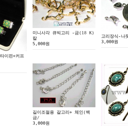
미니사각 큐빅고리 -금(18 K)
고리장식-나
칼
3,000원
5,000원
넥타이핀+커프
길이조절용 갈고리+ 체인(백
금/
3,000원