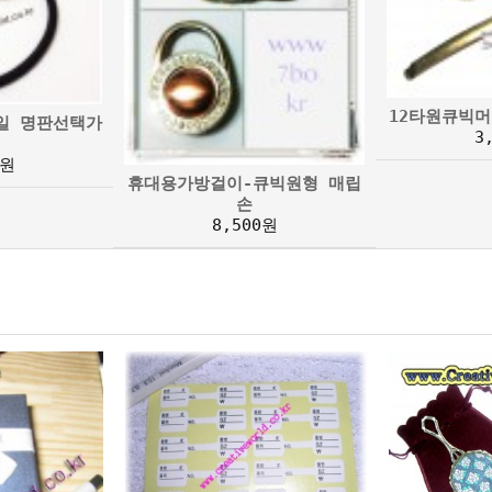
12타원큐빅머
테일 명판선택가
3
0원
휴대용가방걸이-큐빅원형 매립
손
8,500원