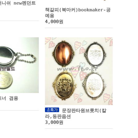
니쉬 new펜던트
책갈피(북마커)bookmaker-공
예용
4,000원
프너 겸용
문장판타원브롯치(칼
라,동판옵션
3,000원