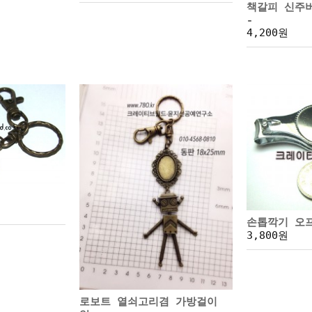
책갈피 신주버
-
4,200원
손톱깍기 오
3,800원
로보트 열쇠고리겸 가방걸이