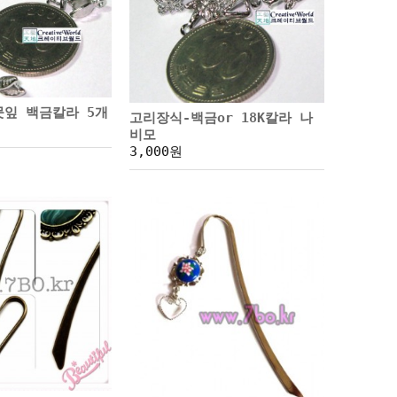
뭇잎 백금칼라 5개
고리장식-백금or 18K칼라 나
비모
3,000원