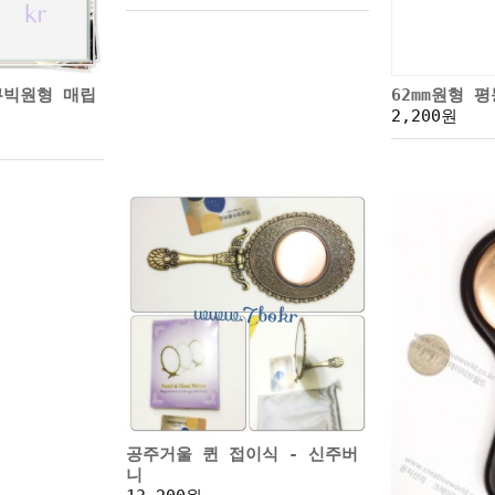
큐빅원형 매립
62mm원형 
2,200원
공주거울 퀸 접이식 - 신주버
니