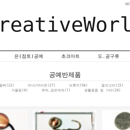
NO
reativeWor
은(점토)공예
초크아트
도.공구류
공예반제품
팔찌
(22)
비녀/머리핀
(27)
브롯치
(56)
열쇠고리
(15)
거울등
(9)
큐빅,금은박외
(7)
생활용품 및 기타
(29)