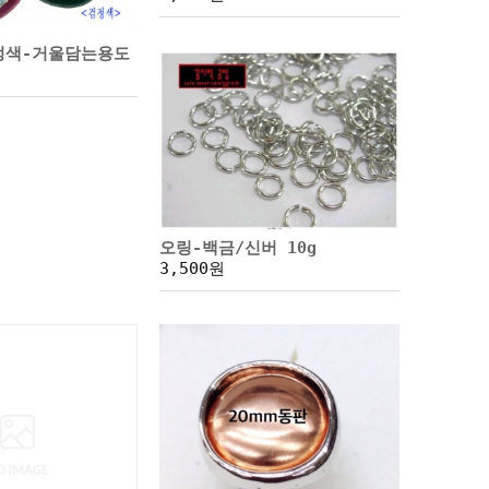
정색-거울담는용도
오링-백금/신버 10g
3,500원