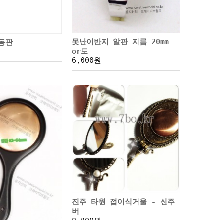
못난이반지 알판 지름 20mm
평동판
or도
6,000원
진주 타원 접이식거울 - 신주
버