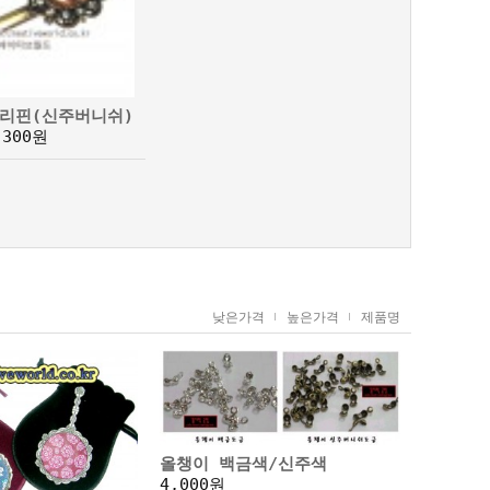
리핀(신주버니쉬)
,300원
낮은가격
높은가격
제품명
올챙이 백금색/신주색
4,000원