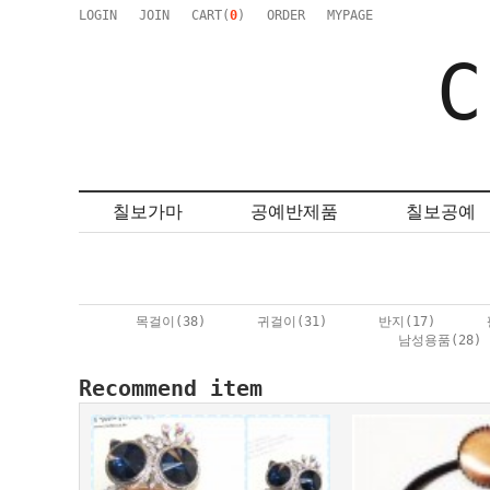
LOGIN
JOIN
CART(
0
)
ORDER
MYPAGE
C
칠보가마
공예반제품
칠보공예
목걸이
(38)
귀걸이
(31)
반지
(17)
남성용품
(28)
Recommend item