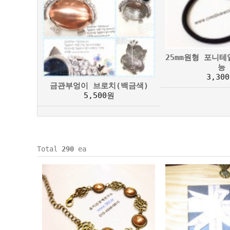
25mm원형 포니
능
3,30
금관부엉이 브로치(백금색)
5,500원
Total
290
ea