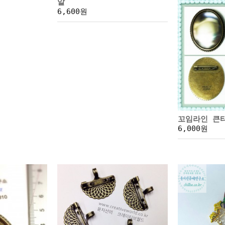
알
6,600원
꼬임라인 큰타
6,000원