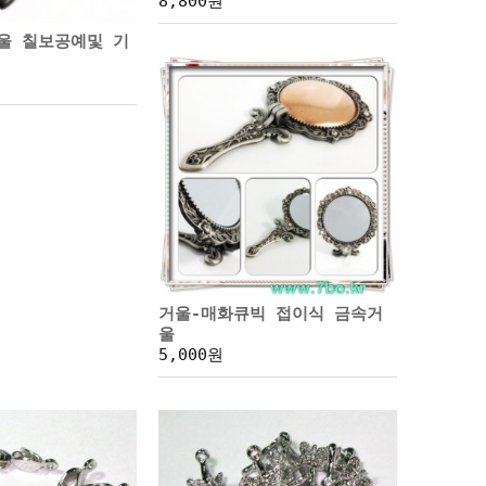
8,800원
울 칠보공예및 기
거울-매화큐빅 접이식 금속거
울
5,000원