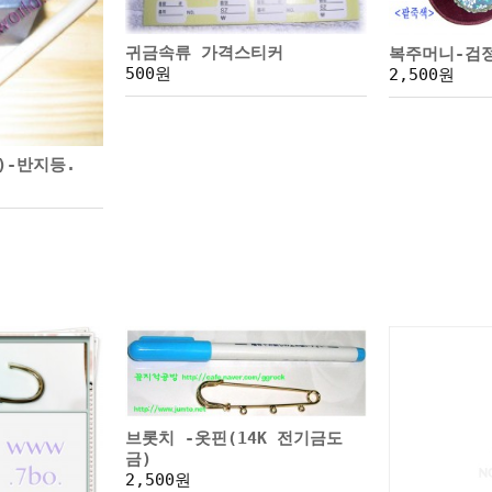
귀금속류 가격스티커
복주머니-검
500원
2,500원
)-반지등.
브롯치 -옷핀(14K 전기금도
금)
2,500원