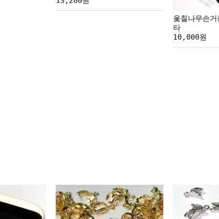
13,200원
옻칠나무손거
타
10,000원