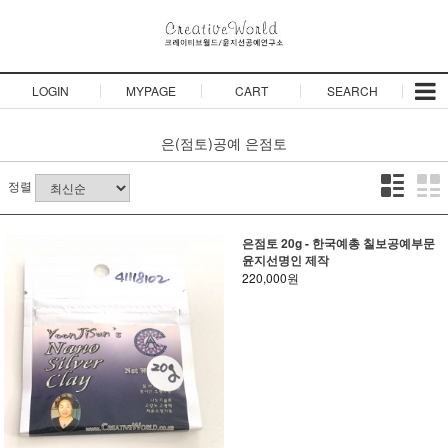
LOGIN
MYPAGE
CART
SEARCH
은(점토)공예
은점토
정렬
은점토 20g - 한국예총 칠보공예부문
윤지선명인 제작
220,000원