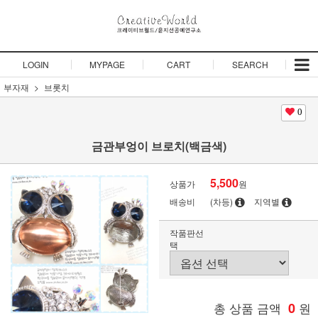
LOGIN
MYPAGE
CART
SEARCH
부자재
브롯치
0
금관부엉이 브로치(백금색)
5,500
상품가
원
배송비
(차등)
지역별
작품판선
택
총 상품 금액
0
원