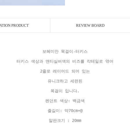
ATION PRODUCT
REVIEW BOARD
보헤미안 목걸이-터키스
터키스 색상과 앤티실버색의 비즈를 칵테일로 엮어
2줄로 레이어드 되어 있는
유니크하고 세련된
목걸이 입니다.
펜던트 색상: 백금색
줄길이: 약70cm+@
알판크기 : 20mm