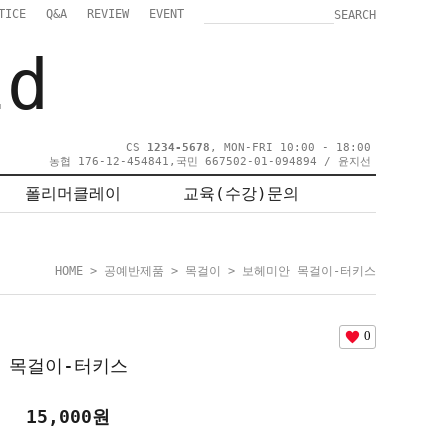
TICE
Q&A
REVIEW
EVENT
SEARCH
ld
CS
1234-5678
, MON-FRI 10:00 - 18:00
농협 176-12-454841,국민 667502-01-094894 / 윤지선
폴리머클레이
교육(수강)문의
HOME
>
공예반제품
>
목걸이
> 보헤미안 목걸이-터키스
0
 목걸이-터키스
15,000원