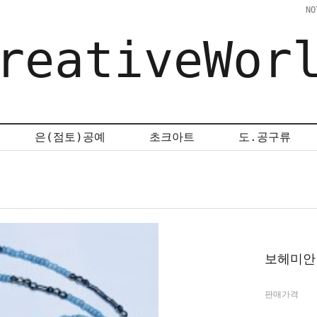
NO
reativeWor
은(점토)공예
초크아트
도.공구류
보헤미안
판매가격