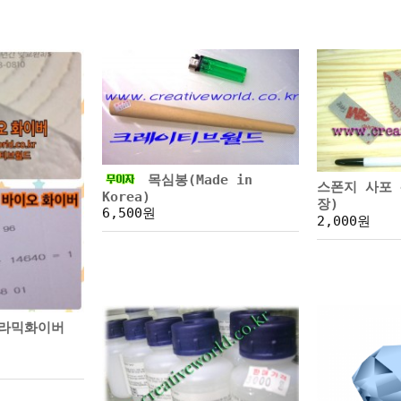
목심봉(Made in
스폰지 사포 
Korea)
장)
6,500원
2,000원
세라믹화이버