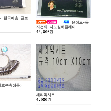
 - 한국예총 칠보
은점토-윤
지선의 나노실버클레이
45,000원
지호수측정용)
세라믹시트
4,000원