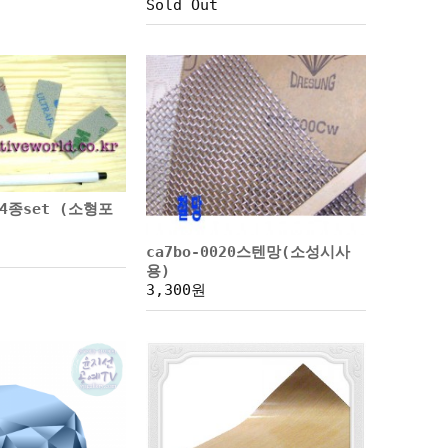
Sold Out
4종set (소형포
ca7bo-0020스텐망(소성시사
용)
3,300원