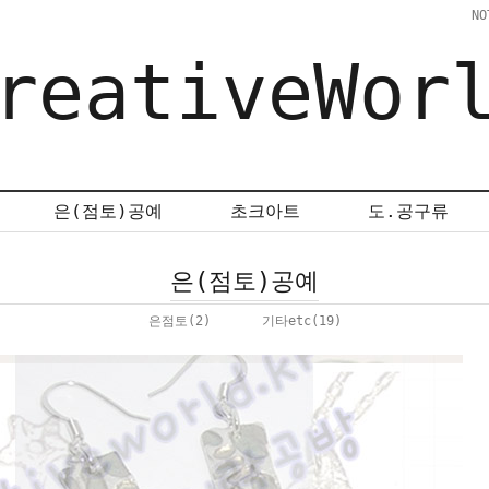
NO
reativeWor
은(점토)공예
초크아트
도.공구류
은(점토)공예
은점토
(2)
기타etc
(19)