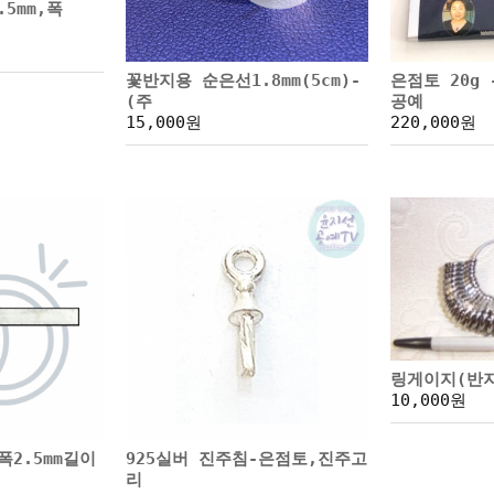
5mm,폭
꽃반지용 순은선1.8mm(5cm)-
은점토 20g
(주
공예
15,000원
220,000원
링게이지(반
10,000원
2.5mm길이
925실버 진주침-은점토,진주고
리