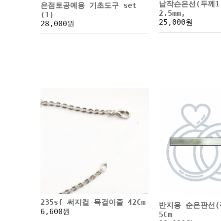
납작슨은선(두께1.
은점토공예용 기초도구 set
2.5mm,
(1)
25,000원
28,000원
235sf 써지컬 목걸이줄 42Cm
반지용 순은판선(폭
6,600원
5Cm