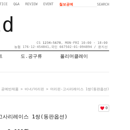
TICE
Q&A
REVIEW
EVENT
SEARCH
ld
CS
1234-5678
, MON-FRI 10:00 - 18:00
농협 176-12-454841,국민 667502-01-094894 / 윤지선
트
도.공구류
폴리머클레이
>
공예반제품
>
비녀/머리핀
> 머리핀-고사리레이스 1쌍(동판옵션)
0
고사리레이스 1쌍(동판옵션)