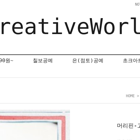
NO
reativeWor
90원~
칠보공예
은(점토)공예
초크아
HOME
머리핀-