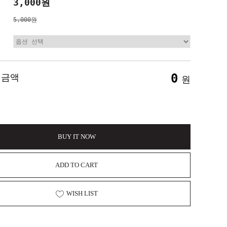
3,000원
5,000원
0
 금액
원
BUY IT NOW
ADD TO CART
WISH LIST