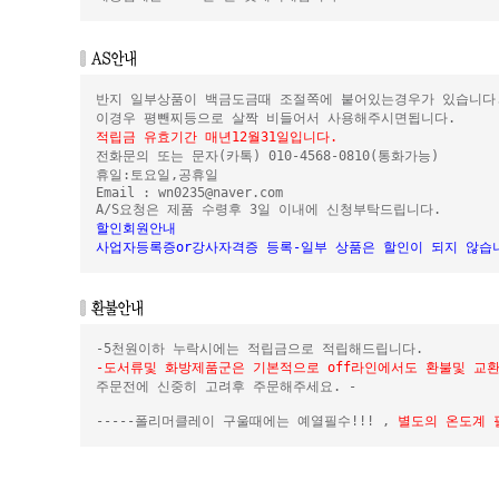
반지 일부상품이 백금도금때 조절쪽에 붙어있는경우가 있습니다
이경우 평뺀찌등으로 살짝 비들어서 사용해주시면됩니다.
적립금 유효기간 매년12월31일입니다.
전화문의 또는 문자(카톡) 010-4568-0810(통화가능)
휴일:토요일,공휴일
Email : wn0235@naver.com
A/S요청은 제품 수령후 3일 이내에 신청부탁드립니다.
할인회원안내
사업자등록증or강사자격증 등록-일부 상품은 할인이 되지 않습
-5천원이하 누락시에는 적립금으로 적립해드립니다.
-도서류및 화방제품군은 기본적으로 off라인에서도 환불및 교환
주문전에 신중히 고려후 주문해주세요. -
-----폴리머클레이 구울때에는 예열필수!!! ,
별도의 온도계 필