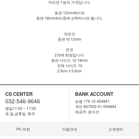
머리핀 1쌍의 가격입니다.
동판 12mm짜리와
동판 18mm짜리중에 선택하시면 됩니다.
작은것
동판 약 12mm
큰것
2개에 한쌍입니다.
동판 사이즈 :약 18mm
전체 사이즈 :약
2.6cm x 5.6cm
CS CENTER
BANK ACCOUNT
032-546-9646
농협 176-12-454841
국민 667502-01-094894
평일11:00 ~ 17:00
예금주 :윤지선
토,일,공휴일 :휴무
PC 버전
이용안내
고객센터