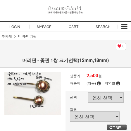
LOGIN
MYPAGE
CART
SEARCH
부자재
비녀/머리핀
0
머리핀 - 꽃핀 1쌍 크기선택(12mm,18mm)
2,500
상품가
원
배송비
(차등)
지역별
선택
알판