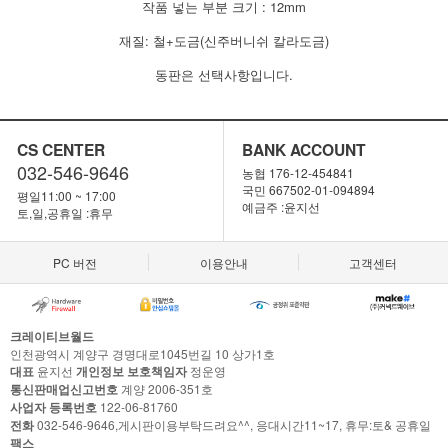
작품 넣는 부분 크기 : 12mm
재질: 철+도금(신주버니쉬 칼라도금)
동판은 선택사항입니다.
CS CENTER
BANK ACCOUNT
032-546-9646
농협 176-12-454841
국민 667502-01-094894
평일11:00 ~ 17:00
예금주 :윤지선
토,일,공휴일 :휴무
PC 버전
이용안내
고객센터
크레이티브월드
인천광역시 계양구 경명대로1045번길 10 상가1호
대표
윤지선
개인정보 보호책임자
정운영
통신판매업신고번호
계양 2006-351호
사업자 등록번호
122-06-81760
전화
032-546-9646,게시판이용부탁드려요^^, 응대시간11~17, 휴무:토& 공휴일
팩스