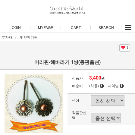
LOGIN
MYPAGE
CART
SEARCH
부자재
비녀/머리핀
1
머리핀-해바라기 1쌍(동판옵션)
3,400
상품가
원
배송비
(차등)
지역별
색상
작품판선
택